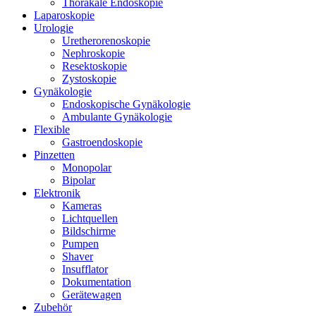
Thorakale Endoskopie
Laparoskopie
Urologie
Uretherorenoskopie
Nephroskopie
Resektoskopie
Zystoskopie
Gynäkologie
Endoskopische Gynäkologie
Ambulante Gynäkologie
Flexible
Gastroendoskopie
Pinzetten
Monopolar
Bipolar
Elektronik
Kameras
Lichtquellen
Bildschirme
Pumpen
Shaver
Insufflator
Dokumentation
Gerätewagen
Zubehör