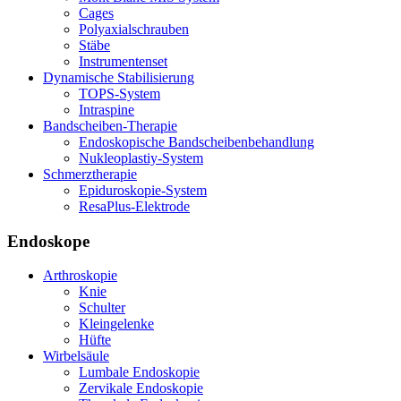
Cages
Polyaxialschrauben
Stäbe
Instrumentenset
Dynamische Stabilisierung
TOPS-System
Intraspine
Bandscheiben-Therapie
Endoskopische Bandscheibenbehandlung
Nukleoplastiy-System
Schmerztherapie
Epiduroskopie-System
ResaPlus-Elektrode
Endoskope
Arthroskopie
Knie
Schulter
Kleingelenke
Hüfte
Wirbelsäule
Lumbale Endoskopie
Zervikale Endoskopie