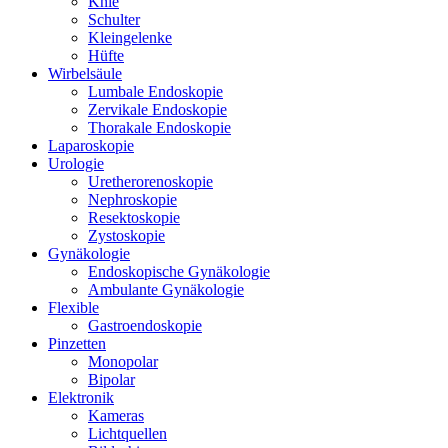
Knie
Schulter
Kleingelenke
Hüfte
Wirbelsäule
Lumbale Endoskopie
Zervikale Endoskopie
Thorakale Endoskopie
Laparoskopie
Urologie
Uretherorenoskopie
Nephroskopie
Resektoskopie
Zystoskopie
Gynäkologie
Endoskopische Gynäkologie
Ambulante Gynäkologie
Flexible
Gastroendoskopie
Pinzetten
Monopolar
Bipolar
Elektronik
Kameras
Lichtquellen