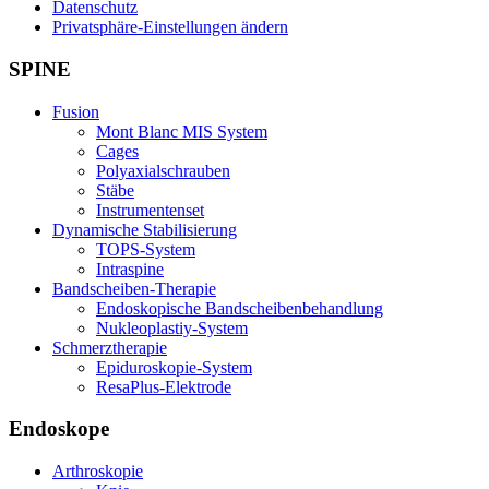
Datenschutz
Privatsphäre-Einstellungen ändern
SPINE
Fusion
Mont Blanc MIS System
Cages
Polyaxialschrauben
Stäbe
Instrumentenset
Dynamische Stabilisierung
TOPS-System
Intraspine
Bandscheiben-Therapie
Endoskopische Bandscheibenbehandlung
Nukleoplastiy-System
Schmerztherapie
Epiduroskopie-System
ResaPlus-Elektrode
Endoskope
Arthroskopie