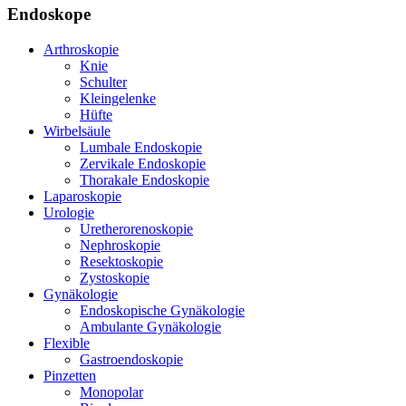
Endoskope
Arthroskopie
Knie
Schulter
Kleingelenke
Hüfte
Wirbelsäule
Lumbale Endoskopie
Zervikale Endoskopie
Thorakale Endoskopie
Laparoskopie
Urologie
Uretherorenoskopie
Nephroskopie
Resektoskopie
Zystoskopie
Gynäkologie
Endoskopische Gynäkologie
Ambulante Gynäkologie
Flexible
Gastroendoskopie
Pinzetten
Monopolar