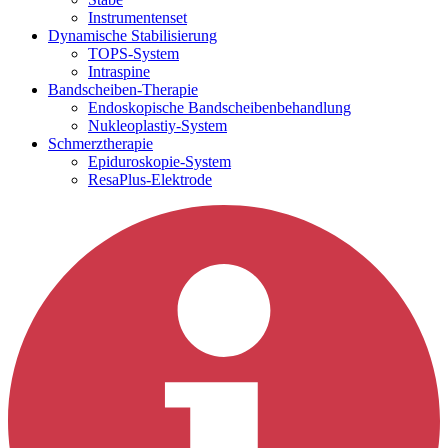
Instrumentenset
Dynamische Stabilisierung
TOPS-System
Intraspine
Bandscheiben-Therapie
Endoskopische Bandscheibenbehandlung
Nukleoplastiy-System
Schmerztherapie
Epiduroskopie-System
ResaPlus-Elektrode