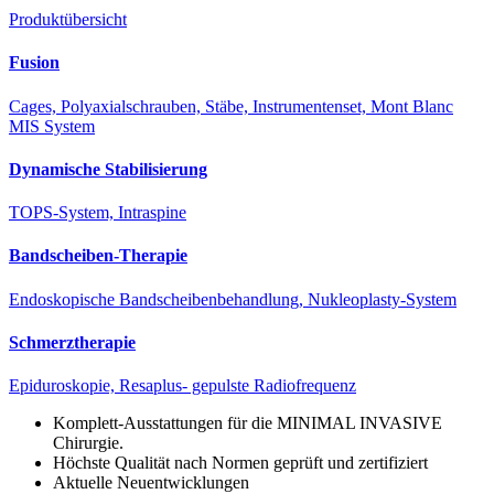
Produktübersicht
Fusion
Cages, Polyaxialschrauben, Stäbe, Instrumentenset, Mont Blanc
MIS System
Dynamische Stabilisierung
TOPS-System, Intraspine
Bandscheiben-­Therapie
Endoskopische Bandscheibenbehandlung, Nukleoplasty-System
Schmerztherapie
Epiduroskopie, Resaplus- gepulste Radiofrequenz
Komplett-Ausstattungen für die MINIMAL INVASIVE
Chirurgie.
Höchste Qualität nach Normen geprüft und zertifiziert
Aktuelle Neuentwicklungen